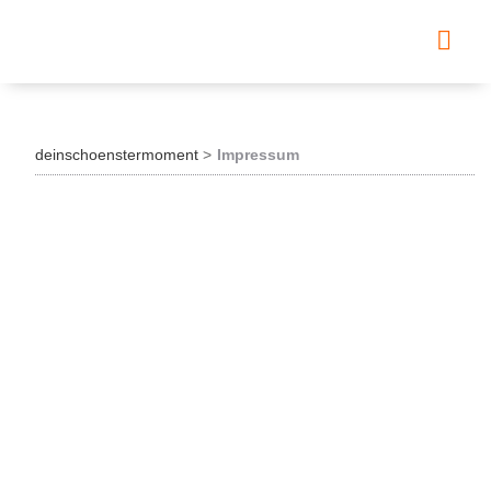
deinschoenstermoment
Impressum
Impressum
Diese Angaben sind gemäß §5 TMG:
Doris Löblein-Gebhard
Pfarrgarten 4
91369 Wiesenthau
09191/3204099,