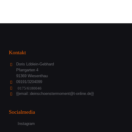
Kontakt
Doris Löblein-Gebhard
Pfarrgarten 4
91369 Wiesenthau
09191/3204099
0175/6180046
{{
email::deinschoenstermoment@t-online.de}
}
Socialmedia
Instagram