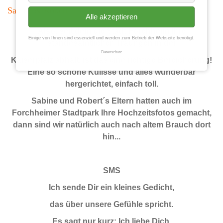
Sabine & Robert
Alle akzeptieren
Also, seit dem die Stadt Forchheim Ihre
Einige von Ihnen sind essenziell und werden zum Betrieb der Webseite benötigt.
standesamtlichen Traungen in der
Datenschutz
Kaiserpfalz abhält, ist das eine richtige Bereicherung!
Eine so schöne Kulisse und alles wunderbar
hergerichtet, einfach toll.
Sabine und Robert´s Eltern hatten auch im
Forchheimer Stadtpark Ihre Hochzeitsfotos gemacht,
dann sind wir natürlich auch nach altem Brauch dort
hin...
SMS
Ich sende Dir ein kleines Gedicht,
das über unsere Gefühle spricht.
Es sagt nur kurz: Ich liebe Dich,